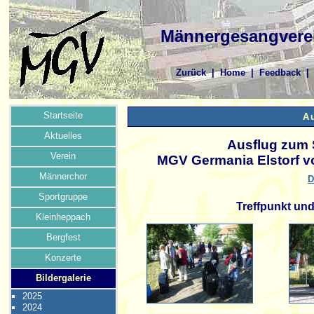
Männergesangverei
Zurück
|
Home
|
Feedback
Startseite
A
Aktuelles
Ausflug zum 
Verein
MGV Germania Elstorf vo
Männerchor
D
Sportgruppe
Treffpunkt und
Kleinheppach
Bergfest
Konzerte
Bildergalerie
2025
2024