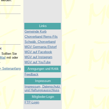
t werden.
:
 Sollten Sie
Mail
mit oder
.
> Seitenanfang