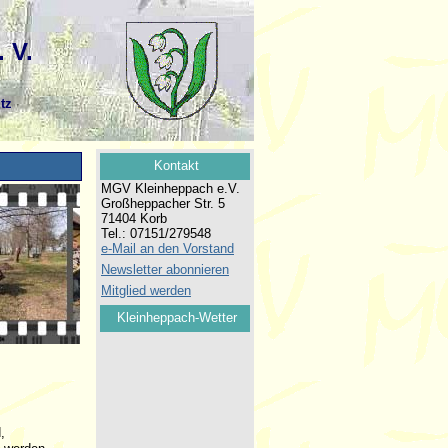
 V.
tz
d,