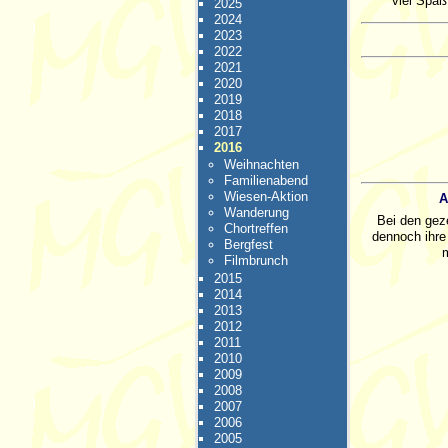
viel Spaß
2025
2024
2023
2022
2021
2020
2019
2018
2017
2016
Weihnachten
Familienabend
Wiesen-Aktion
A
Wanderung
Bei den geze
Chortreffen
dennoch ihre 
Bergfest
Filmbrunch
2015
2014
2013
2012
2011
2010
2009
2008
2007
2006
2005