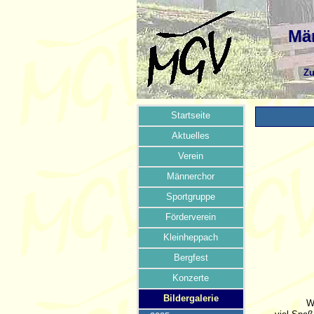
Män
Zu
Startseite
Aktuelles
Verein
Männerchor
Sportgruppe
Förderverein
Kleinheppach
Bergfest
Konzerte
Bildergalerie
W