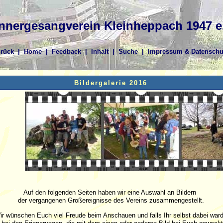
nergesangverein Kleinheppach 1947 e.
rück
|
Home
|
Feedback
|
Inhalt
|
Suche
|
Impressum & Datenschu
Bildergalerie 2016
Auf den folgenden Seiten haben wir eine Auswahl an Bildern
der vergangenen Großereignisse des Vereins zusammengestellt.
ir wünschen Euch viel Freude beim Anschauen und falls Ihr selbst dabei war