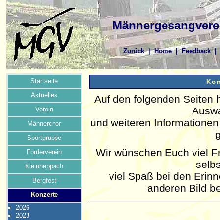
Männergesangverei
Zurück
|
Home
|
Feedback
Startseite
Kon
Aktuelles
Auf den folgenden Seiten 
Auswa
Verein
und weiteren Informatione
Männerchor
g
Sportgruppe
Wir wünschen Euch viel F
Förderverein
selb
Kleinheppach
viel Spaß bei den Erin
Bergfest
anderen Bild b
Konzerte
2026
2023