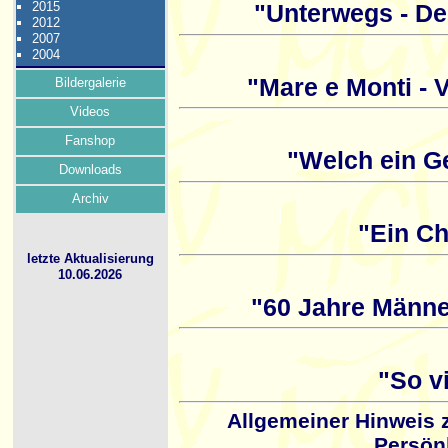
2015
"Unterwegs - De
2012
2007
2004
"Mare e Monti -
Bildergalerie
Videos
Fanshop
"Welch ein Ge
Downloads
Archiv
"Ein Ch
letzte Aktualisierung
10.06.2026
"60 Jahre Männe
"So v
Allgemeiner Hinweis
Persönl