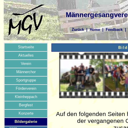
Männergesangverei
Zurück
|
Home
|
Feedback
Startseite
Bild
Aktuelles
Verein
Männerchor
Sportgruppe
Förderverein
Kleinheppach
Bergfest
Auf den folgenden Seiten 
Konzerte
der vergangenen G
Bildergalerie
zusa