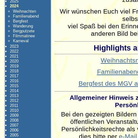
2025
2024
Wir wünschen Euch viel Fr
Weihnachten
Familienabend
selbs
Bergfest
viel Spaß bei den Erinn
Wanderung
Bergputzete
anderen Bild b
Filmmatinee
Karneval
Highlights 
2023
2022
2021
Weihnachts
2020
2019
Familienabend
2018
2017
2016
Bergfest des MGV a
2015
2014
2013
Allgemeiner Hinweis
2012
Persönl
2011
2010
Bei den gezeigten Bilder
2009
öffentlichen Veranstal
2008
2007
Persönlichkeitsrechte als 
2006
dies bitte per
e-Mail
2005