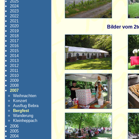
2025
2024
2023
2022
2021
2020
Bilder vom 2t
2019
2018
2017
2016
2015
2014
2013
2012
2011
2010
2009
2008
2007
Weihnachten
Konzert
Ausflug Bebra
Bergfest
Wanderung
Kleinheppach
2006
2005
2004