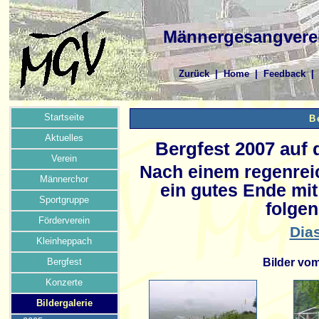
Männergesangverei
Zurück
|
Home
|
Feedback
Startseite
B
Aktuelles
Bergfest 2007 auf
Verein
Nach einem regenrei
Männerchor
ein gutes Ende mi
Sportgruppe
folge
Förderverein
Dia
Kleinheppach
Bergfest
Bilder vo
Konzerte
Bildergalerie